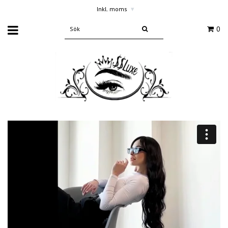
Inkl. moms
▾
0