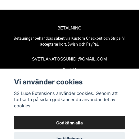
BETALNING
Betalningar behandlas säkert via Kustom Checkout och Stripe. Vi
accepterar kort, Swish och PayPal.
SVETLANATOSSUNIDI@GMAIL.COM
Kontakt
Vi använder cookies
BETALSÄTT
SS Luxe Extensions använder cookies. Genom att
fortsätta på sidan godkänner du användandet av
cookies.
Godkänn alla
© Copyright 2026 SS Luxe Extensions
Inställningar