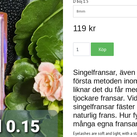
D böj 1.5
8mm
119 kr
Singelfransar, även 
första metoden inom
liknar det du får m
tjockare fransar. V
singelfransar fäste
naturlig frans. Hur fy
många egna fransar
Eyelashes are soft and light, with a s