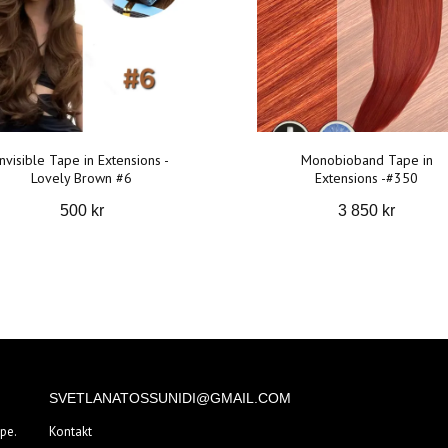
Invisible Tape in Extensions -
Monobioband Tape in
Lovely Brown #6
Extensions -#350
500 kr
3 850 kr
SVETLANATOSSUNIDI@GMAIL.COM
pe.
Kontakt