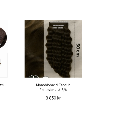
 #4
Monobioband Tape in
Extensions -# 2/6
3 850 kr