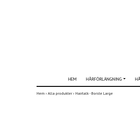
HEM
HÅRFÖRLÄNGNING
H
Hem
›
Alla produkter
›
Hairtalk - Borste Large