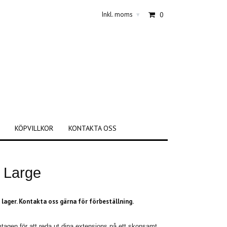
Inkl. moms
0
▾
KÖPVILLKOR
KONTAKTA OSS
e Large
i lager. Kontakta oss gärna för förbeställning.
amtagen för att reda ut dina extensions på ett skonsamt