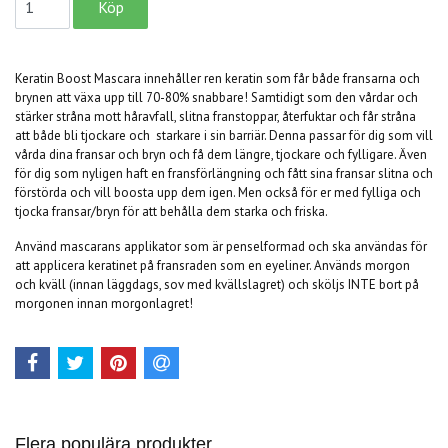
Keratin Boost Mascara innehåller ren keratin som får både fransarna och
brynen att växa upp till 70-80% snabbare! Samtidigt som den vårdar och
stärker stråna mott håravfall, slitna franstoppar, återfuktar och får stråna
att både bli tjockare och starkare i sin barriär. Denna passar för dig som vill
vårda dina fransar och bryn och få dem längre, tjockare och fylligare. Även
för dig som nyligen haft en fransförlängning och fått sina fransar slitna och
förstörda och vill boosta upp dem igen. Men också för er med fylliga och
tjocka fransar/bryn för att behålla dem starka och friska.
Använd mascarans applikator som är penselformad och ska användas för
att applicera keratinet på fransraden som en eyeliner. Används morgon
och kväll (innan läggdags, sov med kvällslagret) och sköljs INTE bort på
morgonen innan morgonlagret!
Flera populära produkter