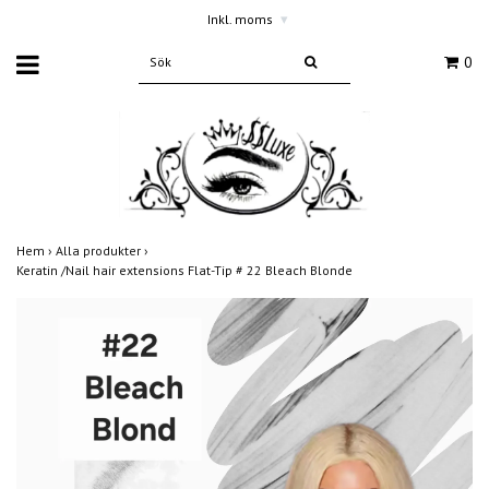
Inkl. moms
▾
0
Hem
›
Alla produkter
›
Keratin /Nail hair extensions Flat-Tip # 22 Bleach Blonde