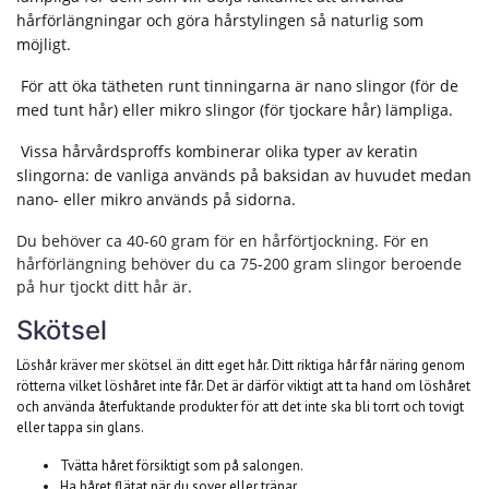
hårförlängningar och göra hårstylingen så naturlig som
möjligt.
För att öka tätheten runt tinningarna är nano slingor (för de
med tunt hår) eller mikro slingor (för tjockare hår) lämpliga.
Vissa hårvårdsproffs kombinerar olika typer av keratin
slingorna: de vanliga används på baksidan av huvudet medan
nano- eller mikro används på sidorna.
Du behöver ca 40-60 gram för en hårförtjockning. För en
hårförlängning behöver du ca 75-200 gram slingor beroende
på hur tjockt ditt hår är.
Skötsel
Löshår kräver mer skötsel än ditt eget hår. Ditt riktiga hår får näring genom
rötterna vilket löshåret inte får. Det är därför viktigt att ta hand om löshåret
och använda återfuktande produkter för att det inte ska bli torrt och tovigt
eller tappa sin glans.
Tvätta håret försiktigt som på salongen.
Ha håret flätat när du sover eller tränar.