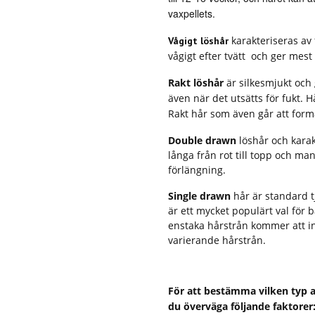
vaxpellets.
karakteriseras av f
Vågigt löshår
vågigt efter tvätt och ger mest
Rakt löshår
är silkesmjukt och 
även när det utsätts för fukt. H
Rakt hår som även går att forma
Double drawn
löshår och karak
långa från rot till topp och man
förlängning.
Single drawn
hår är standard 
är ett mycket populärt val för
enstaka hårstrån kommer att i
varierande hårstrån.
För att bestämma vilken typ av
du överväga följande faktorer