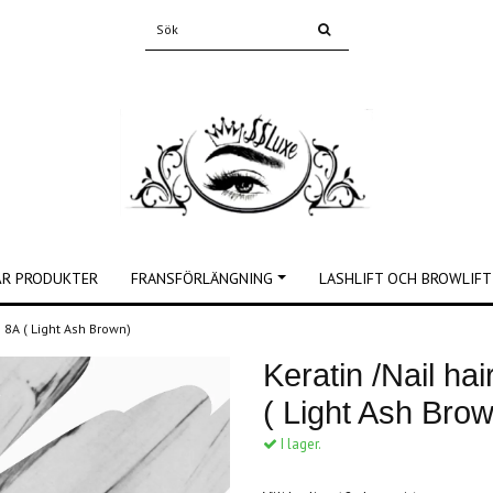
ÅR PRODUKTER
FRANSFÖRLÄNGNING
LASHLIFT OCH BROWLIFT
# 8A ( Light Ash Brown)
Keratin /Nail ha
( Light Ash Bro
I lager.