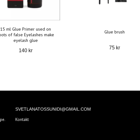
15 ml Glue Primer used on
Glue brush
oots of false Eyelashes make
eyelash glue
75 kr
140 kr
SVETLANATOSSUNIDI@GMAIL.COM
pe.
Kontakt