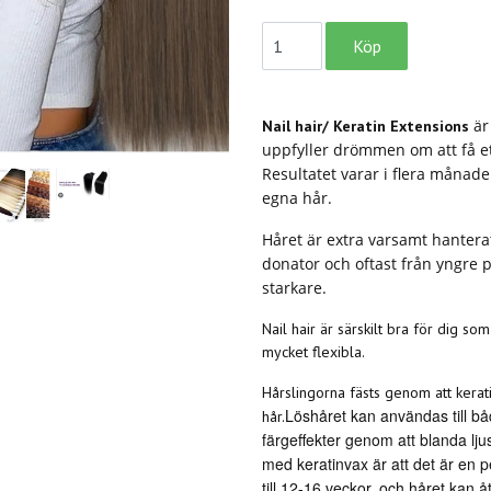
är
Nail hair/ Keratin Extensions
uppfyller drömmen om att få ett
Resultatet varar i flera månad
egna hår.
Håret är extra varsamt hanterat
donator och oftast från yngre p
starkare.
Nail hair är särskilt bra för dig s
mycket flexibla.
Hårslingorna fästs genom att kerati
Löshåret kan användas till bå
hår.
färgeffekter genom att blanda lju
med keratinvax är att det är en pe
till 12-16 veckor, och håret kan