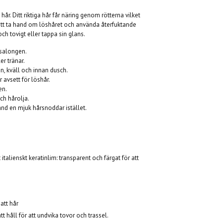
hår. Ditt riktiga hår får näring genom rötterna vilket
gt att ta hand om löshåret och använda återfuktande
 och tovigt eller tappa sin glans.
 salongen.
er tränar.
n, kväll och innan dusch.
avsett för löshår.
en.
ch hårolja.
 en mjuk hårsnoddar istället.
italienskt keratinlim: transparent och färgat för att
satt hår
ätt håll för att undvika tovor och trassel.