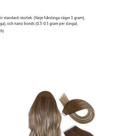
 gör standard-storlek (Varje hårslinga väger 1 gram),
ga), och nano bonds (0.3-0.5 gram per slinga).
ch)