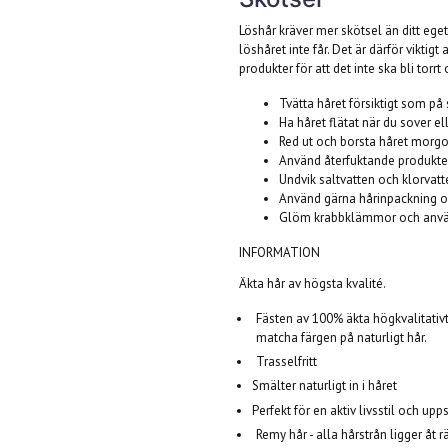
Löshår kräver mer skötsel än ditt eget 
löshåret inte får. Det är därför vikti
produkter för att det inte ska bli torrt
Tvätta håret försiktigt som på
Ha håret flätat när du sover ell
Red ut och borsta håret morgo
Använd återfuktande produkter 
Undvik saltvatten och klorvatt
Använd gärna hårinpackning o
Glöm krabbklämmor och använd
INFORMATION
Äkta hår av högsta kvalité.
Fästen av 100% äkta högkvalitativt 
matcha färgen på naturligt hår.
Trasselfritt
Smälter naturligt in i håret
Perfekt för en aktiv livsstil och upp
Remy hår - alla hårstrån ligger åt r