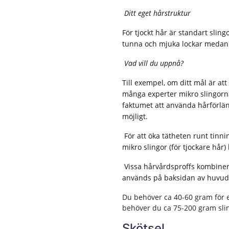
Ditt eget hårstruktur
För tjockt hår är standart sling
tunna och mjuka lockar medan 
Vad vill du uppnå?
Till exempel, om ditt mål är att 
många experter mikro slingorna
faktumet att använda hårförlän
möjligt.
För att öka tätheten runt tinni
mikro slingor (för tjockare hår)
Vissa hårvårdsproffs kombinerar
används på baksidan av huvude
Du behöver ca 40-60 gram för e
behöver du ca 75-200 gram slin
Skötsel