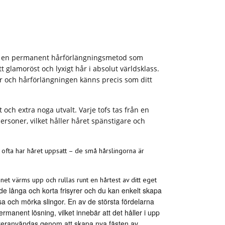
 en permanent hårförlängningsmetod som
 glamoröst och lyxigt hår i absolut världsklass.
er och hårförlängningen känns precis som ditt
 och extra noga utvalt. Varje tofs tas från en
ersoner, vilket håller håret spänstigare och
om ofta har håret uppsatt – de små hårslingorna är
net värms upp och rullas runt en hårtest av ditt eget
de långa och korta frisyrer och du kan enkelt skapa
sa och mörka slingor. En av de största fördelarna
rmanent lösning, vilket innebär att det håller i upp
 återanvändas genom att skapa nya fästen av