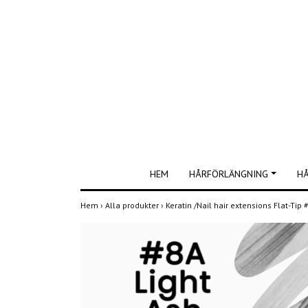
HEM
HÅRFÖRLÄNGNING
H
Hem
›
Alla produkter
›
Keratin /Nail hair extensions Flat-Tip 