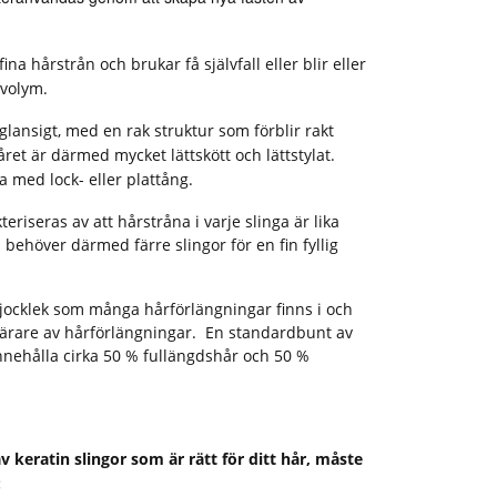
ina hårstrån och brukar få självfall eller blir eller
 volym.
glansigt, med en rak struktur som förblir rakt
året är därmed mycket lättskött och lättstylat.
 med lock- eller plattång.
teriseras av att hårstråna i varje slinga är lika
 behöver därmed färre slingor för en fin fyllig
tjocklek som många hårförlängningar finns i och
 bärare av hårförlängningar. En standardbunt av
nnehålla cirka 50 % fullängdshår och 50 %
 keratin slingor som är rätt för ditt hår, måste
: