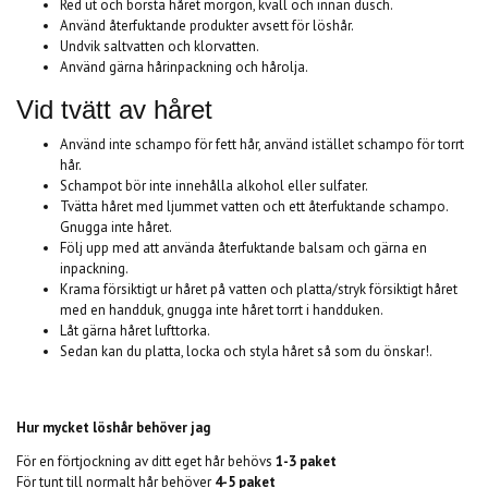
Red ut och borsta håret morgon, kväll och innan dusch.
Använd återfuktande produkter avsett för löshår.
Undvik saltvatten och klorvatten.
Använd gärna hårinpackning och hårolja.
Vid tvätt av håret
Använd inte schampo för fett hår, använd istället schampo för torrt
hår.
Schampot bör inte innehålla alkohol eller sulfater.
Tvätta håret med ljummet vatten och ett återfuktande schampo.
Gnugga inte håret.
Följ upp med att använda återfuktande balsam och gärna en
inpackning.
Krama försiktigt ur håret på vatten och platta/stryk försiktigt håret
med en handduk, gnugga inte håret torrt i handduken.
Låt gärna håret lufttorka.
Sedan kan du platta, locka och styla håret så som du önskar!.
Hur mycket löshår behöver jag
För en förtjockning av ditt eget hår behövs
1-3 paket
För tunt till normalt hår behöver
4-5 paket