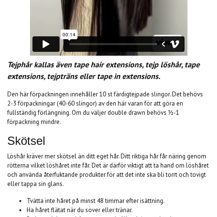
Tejphår kallas även tape hair extensions, tejp löshår, tape
extensions, tejpträns eller tape in extensions.
Den här förpackningen innehåller 10 st färdigtejpade slingor. Det behövs
2-3 förpackningar (40-60 slingor) av den här varan för att göra en
fullständig förlängning. Om du väljer double drawn behövs ½-1
förpackning mindre.
Skötsel
Löshår kräver mer skötsel än ditt eget hår. Ditt riktiga hår får näring genom
rötterna vilket löshåret inte får. Det är därför viktigt att ta hand om löshåret
och använda återfuktande produkter för att det inte ska bli torrt och tovigt
eller tappa sin glans.
Tvätta inte håret på minst 48 timmar efter isättning.
Ha håret flätat när du sover eller tränar.