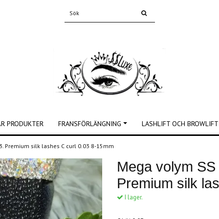
ÅR PRODUKTER
FRANSFÖRLÄNGNING
LASHLIFT OCH BROWLIFT
03. Premium silk lashes C curl 0.03 8-15mm
Mega volym SS L
Premium silk la
I lager.