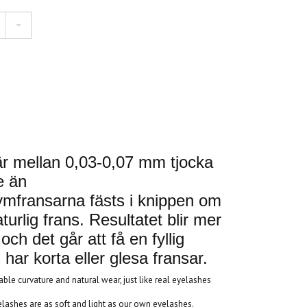
är mellan 0,03-0,07 mm tjocka
e än
ymfransarna fästs i knippen om
turlig frans. Resultatet blir mer
t och det går att få en fyllig
ar korta eller glesa fransar.
table curvature and natural wear, just like real eyelashes
ashes are as soft and light as our own eyelashes.