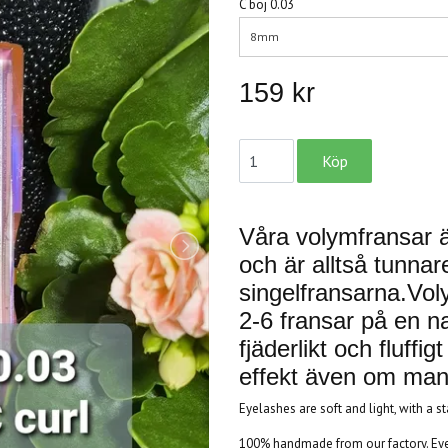
C böj 0.03
8mm
159 kr
Våra volymfransar 
och är alltså tunnar
singelfransarna.Vol
2-6 fransar på en na
fjäderlikt och fluffig
effekt även om man h
Eyelashes are soft and light, with a s
100% handmade from our factory. Eyel