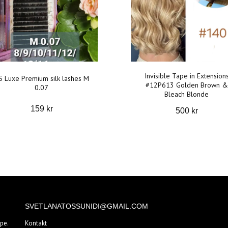
Invisible Tape in Extension
S Luxe Premium silk lashes M
#12P613 Golden Brown &
0.07
Bleach Blonde
159 kr
500 kr
SVETLANATOSSUNIDI@GMAIL.COM
pe.
Kontakt