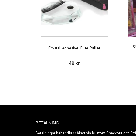
S
Crystal Adhesive Glue Pallet
49 kr
BETALNING
Betalningar behandlas säkert via Kustom Checkout och Stri