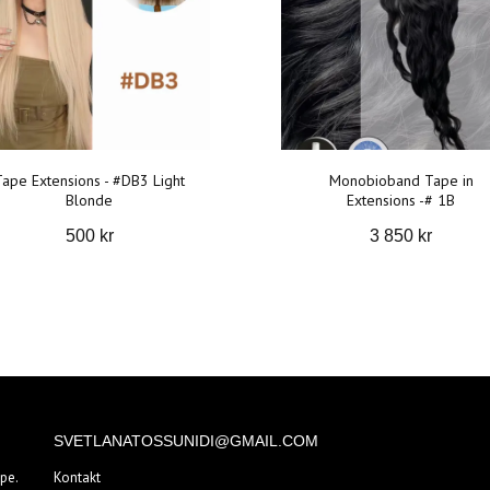
Tape Extensions - #DB3 Light
Monobioband Tape in
Blonde
Extensions -# 1B
500 kr
3 850 kr
SVETLANATOSSUNIDI@GMAIL.COM
pe.
Kontakt