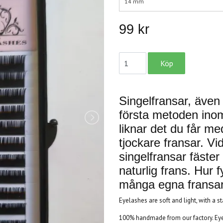
14 mm
99 kr
Singelfransar, även 
första metoden inom
liknar det du får m
tjockare fransar. V
singelfransar fäste
naturlig frans. Hur fy
många egna fransar
Eyelashes are soft and light, with a s
100% handmade from our factory. Eyel