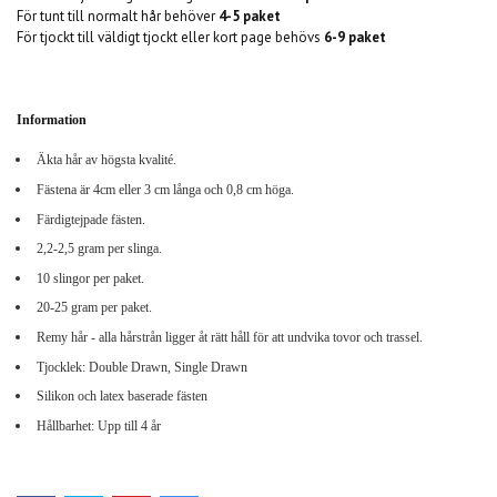
För tunt till normalt hår behöver
4-5 paket
För tjockt till
väldigt tjockt eller kort page behövs
6-9 paket
Information
Äkta hår av högsta kvalité.
Fästena är 4cm eller 3 cm långa och 0,8 cm höga.
Färdigtejpade fästen.
2,2-2,5 gram per slinga.
10 slingor per paket.
20-25 gram per paket.
Remy hår - alla hårstrån ligger åt rätt håll för att undvika tovor och trassel.
Tjocklek: Double Drawn, Single Drawn
Silikon och latex baserade fästen
Hållbarhet: Upp till 4 år