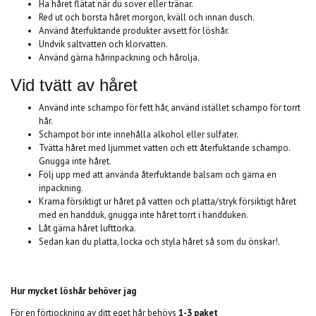
Ha håret flätat när du sover eller tränar.
Red ut och borsta håret morgon, kväll och innan dusch.
Använd återfuktande produkter avsett för löshår.
Undvik saltvatten och klorvatten.
Använd gärna hårinpackning och hårolja.
Vid tvätt av håret
Använd inte schampo för fett hår, använd istället schampo för torrt
hår.
Schampot bör inte innehålla alkohol eller sulfater.
Tvätta håret med ljummet vatten och ett återfuktande schampo.
Gnugga inte håret.
Följ upp med att använda återfuktande balsam och gärna en
inpackning.
Krama försiktigt ur håret på vatten och platta/stryk försiktigt håret
med en handduk, gnugga inte håret torrt i handduken.
Låt gärna håret lufttorka.
Sedan kan du platta, locka och styla håret så som du önskar!.
Hur mycket löshår behöver jag
För en förtjockning av ditt eget hår behövs
1-3 paket