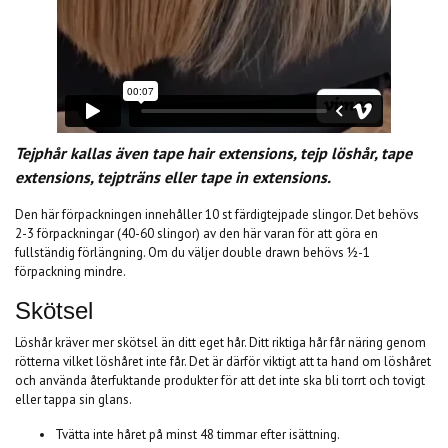
Tejphår kallas även tape hair extensions, tejp löshår, tape
extensions, tejpträns eller tape in extensions.
Den här förpackningen innehåller 10 st färdigtejpade slingor. Det behövs
2-3 förpackningar (40-60 slingor) av den här varan för att göra en
fullständig förlängning. Om du väljer double drawn behövs ½-1
förpackning mindre.
Skötsel
Löshår kräver mer skötsel än ditt eget hår. Ditt riktiga hår får näring genom
rötterna vilket löshåret inte får. Det är därför viktigt att ta hand om löshåret
och använda återfuktande produkter för att det inte ska bli torrt och tovigt
eller tappa sin glans.
Tvätta inte håret på minst 48 timmar efter isättning.