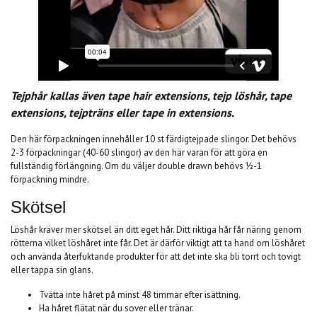
Tejphår kallas även tape hair extensions, tejp löshår, tape
extensions, tejpträns eller tape in extensions.
Den här förpackningen innehåller 10 st färdigtejpade slingor. Det behövs
2-3 förpackningar (40-60 slingor) av den här varan för att göra en
fullständig förlängning. Om du väljer double drawn behövs ½-1
förpackning mindre.
Skötsel
Löshår kräver mer skötsel än ditt eget hår. Ditt riktiga hår får näring genom
rötterna vilket löshåret inte får. Det är därför viktigt att ta hand om löshåret
och använda återfuktande produkter för att det inte ska bli torrt och tovigt
eller tappa sin glans.
Tvätta inte håret på minst 48 timmar efter isättning.
Ha håret flätat när du sover eller tränar.