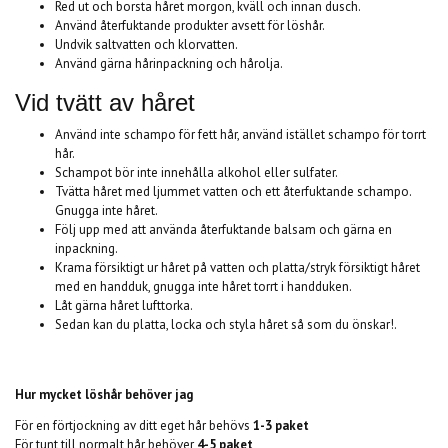
Red ut och borsta håret morgon, kväll och innan dusch.
Använd återfuktande produkter avsett för löshår.
Undvik saltvatten och klorvatten.
Använd gärna hårinpackning och hårolja.
Vid tvätt av håret
Använd inte schampo för fett hår, använd istället schampo för torrt
hår.
Schampot bör inte innehålla alkohol eller sulfater.
Tvätta håret med ljummet vatten och ett återfuktande schampo.
Gnugga inte håret.
Följ upp med att använda återfuktande balsam och gärna en
inpackning.
Krama försiktigt ur håret på vatten och platta/stryk försiktigt håret
med en handduk, gnugga inte håret torrt i handduken.
Låt gärna håret lufttorka.
Sedan kan du platta, locka och styla håret så som du önskar!.
Hur mycket löshår behöver jag
För en förtjockning av ditt eget hår behövs
1-3 paket
För tunt till normalt hår behöver
4-5 paket