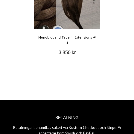
Monobioband Tape in Extensions -#
4
3 850 kr
BETALNING
Betalningar behandlas säkert via Kustom Checkout och Stripe. Vi
accepterar kort, Swish och PayPal.