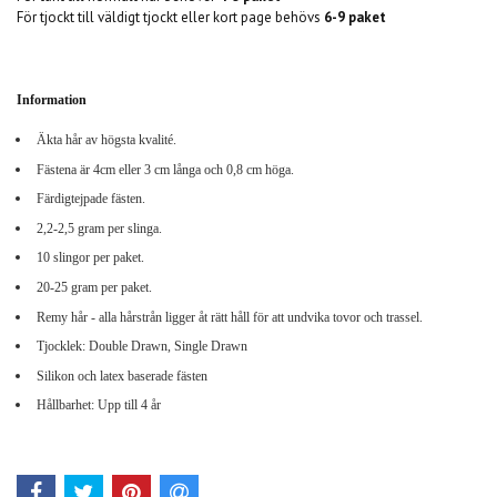
För tjockt till
väldigt tjockt eller kort page behövs
6-9 paket
Information
Äkta hår av högsta kvalité.
Fästena är 4cm eller 3 cm långa och 0,8 cm höga.
Färdigtejpade fästen.
2,2-2,5 gram per slinga.
10 slingor per paket.
20-25 gram per paket.
Remy hår - alla hårstrån ligger åt rätt håll för att undvika tovor och trassel.
Tjocklek: Double Drawn, Single Drawn
Silikon och latex baserade fästen
Hållbarhet: Upp till 4 år