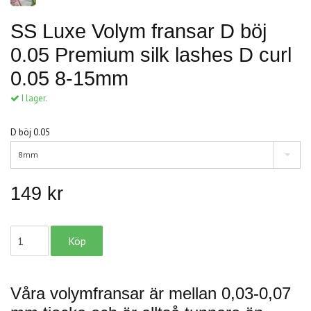
SS Luxe Volym fransar D böj
0.05 Premium silk lashes D curl
0.05 8-15mm
I lager.
D böj 0.05
8mm
149 kr
Våra volymfransar är mellan 0,03-0,07