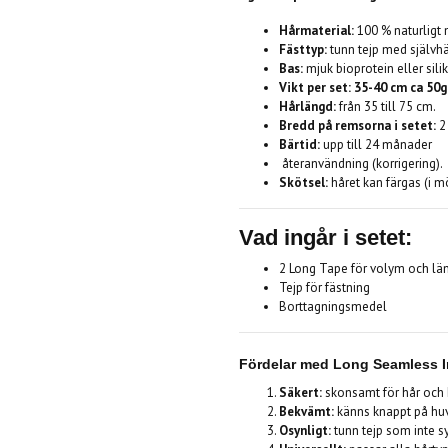
Hårmaterial:
100 % naturligt
Fästtyp:
tunn tejp med självh
Bas:
mjuk bioprotein eller sili
Vikt per set: 35-40 cm ca 50g
Hårlängd:
från 35 till 75 cm.
Bredd på remsorna i setet:
2
Bärtid:
upp till 24 månader
återanvändning (korrigering).
Skötsel:
håret kan färgas (i mö
Vad ingår i setet:
2 Long Tape för volym och lä
Tejp för fästning
Borttagningsmedel
Fördelar med
Long Seamless In
Säkert:
skonsamt för hår och 
Bekvämt:
känns knappt på hu
Osynligt:
tunn tejp som inte sy