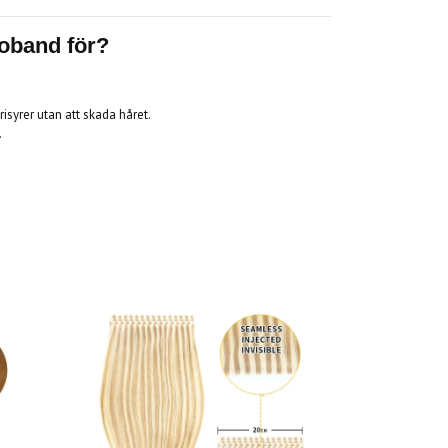
oband för?
frisyrer utan att skada håret.
.