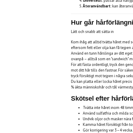
Universellt:
passar alla hårtyp
Återanvändbart:
kan återanvä
Hur går hårförlängni
Lätt och snabb att sätta in
Kom ihåg att alltid tvätta håret med 
eftersom fett eller olja kan få tejpen 
Använd en tunn hårslinga av ditt ege
ovanpå – alltså som en "sandwich" mel
För att fästa ordentligt, tryck den g
mot ditt hår tills den fastnar. För säk
tryck försiktigt mot tejpen i några sek
Du kan platta eller locka håret precis
% äkta människohår och tål värmesty
Skötsel efter hårför
Tvätta inte håret inom 48 timma
Använd sulfatfria och milda 
Undvik oljor och masker nära 
Kamma håret försiktigt från t
Gör korrigering var 3–4 vecka.