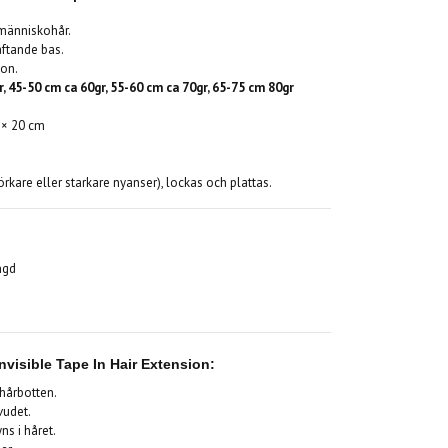
 människohår.
äftande bas.
kon.
r, 45-50 cm ca 60gr, 55-60 cm ca 70gr, 65-75 cm 80gr
 × 20 cm
rkare eller starkare nyanser), lockas och plattas.
ngd
visible Tape In Hair Extension:
hårbotten.
vudet.
ns i håret.