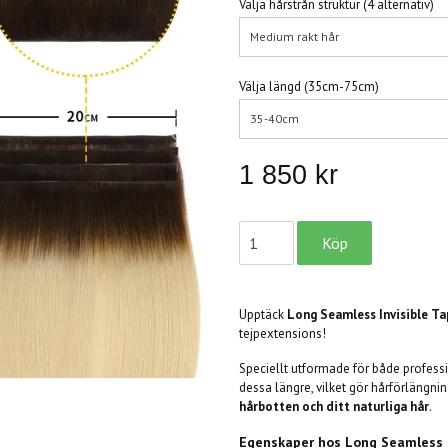
Välja hårstrån struktur (4 alternativ)
Medium rakt hår
Välja längd (35cm-75cm)
35-40cm
1 850 kr
Upptäck
Long Seamless Invisible Ta
tejpextensions!
Speciellt utformade för både professi
dessa längre, vilket gör hårförlängn
hårbotten och ditt naturliga hår
.
Egenskaper hos
Long Seamless I