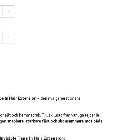
pe In Hair Extension
– den nya generationens
onellt och hemmabruk. Till skillnad från vanliga tejper är
ingen
snabbare
,
starkare fäst
och
skonsammare mot både
nvisible Tape In Hair Extension: