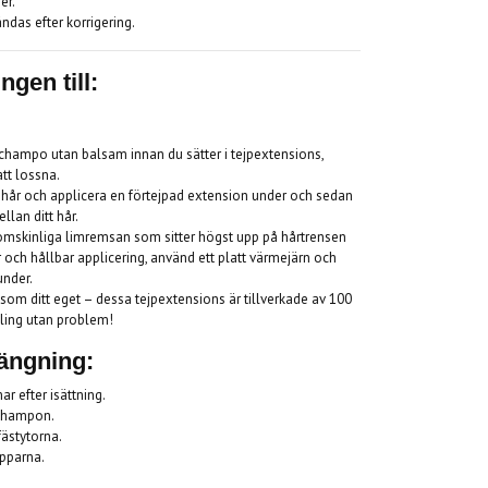
er.
ndas efter korrigering.
ngen till:
schampo utan balsam innan du sätter i tejpextensions,
att lossna.
t hår och applicera en förtejpad extension under och sedan
lan ditt hår.
enomskinliga limremsan som sitter högst upp på hårtrensen
er och hållbar applicering, använd ett platt värmejärn och
under.
 som ditt eget – dessa tejpextensions är tillverkade av 100
ling utan problem!
längning:
r efter isättning.
schampon.
fästytorna.
opparna.