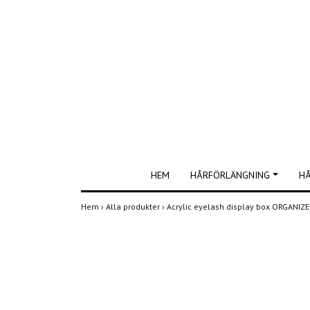
HEM
HÅRFÖRLÄNGNING
H
Hem
›
Alla produkter
›
Acrylic eyelash display box ORGANIZ