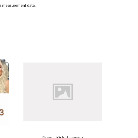
the measurement data.
Noemi hårförlängning