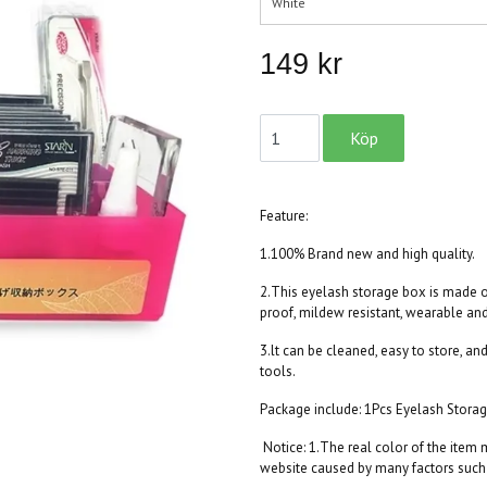
White
149 kr
Feature:
1.100% Brand new and high quality.
2.This eyelash storage box is made o
proof, mildew resistant, wearable an
3.lt can be cleaned, easy to store, an
tools.
Package include: 1Pcs Eyelash Storag
Notice: 1.The real color of the item 
website caused by many factors such 