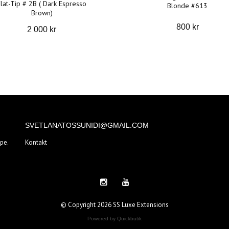
Flat-Tip # 2B ( Dark Espresso
Blonde #613
Brown)
800 kr
2 000 kr
SVETLANATOSSUNIDI@GMAIL.COM
pe.
Kontakt
© Copyright 2026 SS Luxe Extensions
Powered by Quickbutik