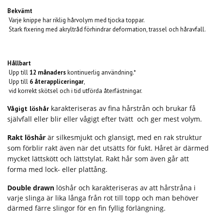
Bekvämt
Varje knippe har riklig hårvolym med tjocka toppar.
Stark fixering med akryltråd förhindrar deformation, trassel och håravfall.
Hållbart
Upp till
12 månaders
kontinuerlig användning.*
Upp till
6 återappliceringar
,
vid korrekt skötsel och i tid utförda återfästningar.
karakteriseras av fina hårstrån och brukar få
Vågigt löshår
självfall eller blir eller vågigt efter tvätt och ger mest volym.
Rakt löshår
är silkesmjukt och glansigt, med en rak struktur
som förblir rakt även när det utsätts för fukt. Håret är därmed
mycket lättskött och lättstylat. Rakt hår som även går att
forma med lock- eller plattång.
Double drawn
löshår och karakteriseras av att hårstråna i
varje slinga är lika långa från rot till topp och man behöver
därmed färre slingor för en fin fyllig förlängning.