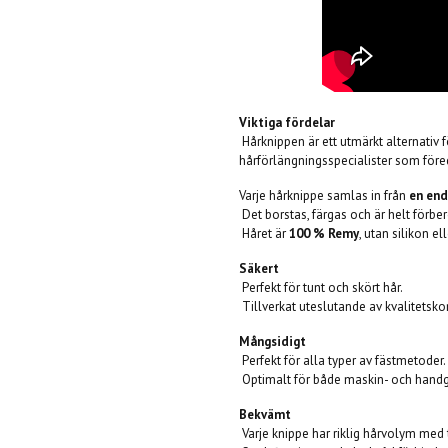
Viktiga fördelar
Hårknippen är ett utmärkt alternativ f
hårförlängningsspecialister som före
Varje hårknippe samlas in från
en end
Det borstas, färgas och är helt förber
Håret är
100 % Remy
, utan silikon el
Säkert
Perfekt för tunt och skört hår.
Tillverkat uteslutande av kvalitetsko
Mångsidigt
Perfekt för alla typer av fästmetoder.
Optimalt för både maskin- och handg
Bekvämt
Varje knippe har riklig hårvolym med 