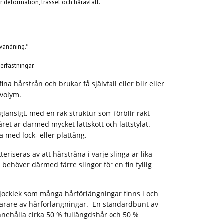
r deformation, trassel och håravfall.
vändning.*
terfästningar.
ina hårstrån och brukar få självfall eller blir eller
 volym.
glansigt, med en rak struktur som förblir rakt
året är därmed mycket lättskött och lättstylat.
 med lock- eller plattång.
teriseras av att hårstråna i varje slinga är lika
 behöver därmed färre slingor för en fin fyllig
tjocklek som många hårförlängningar finns i och
 bärare av hårförlängningar. En standardbunt av
nnehålla cirka 50 % fullängdshår och 50 %