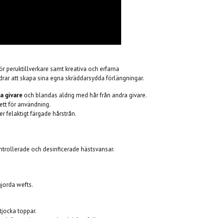
ör peruktillverkare samt kreativa och erfarna
drar att skapa sina egna skräddarsydda förlängningar.
a givare
och blandas aldrig med hår från andra givare.
ett för användning.
ler felaktigt färgade hårstrån.
ntrollerade och desinficerade hästsvansar.
jorda wefts.
tjocka toppar.