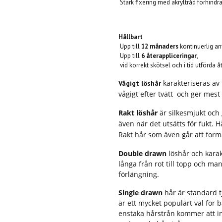
Stark fixering med akryltråd förhindra
Hållbart
Upp till
12 månaders
kontinuerlig an
Upp till
6 återappliceringar
,
vid korrekt skötsel och i tid utförda å
karakteriseras av f
Vågigt löshår
vågigt efter tvätt och ger mest
Rakt löshår
är silkesmjukt och 
även när det utsätts för fukt. H
Rakt hår som även går att forma
Double drawn
löshår och karak
långa från rot till topp och man
förlängning.
Single drawn
hår är standard 
är ett mycket populärt val för
enstaka hårstrån kommer att i