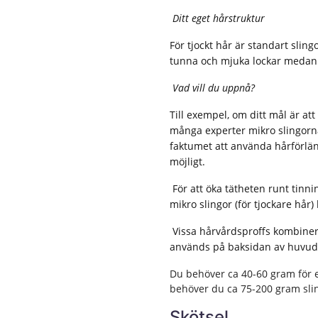
Ditt eget hårstruktur
För tjockt hår är standart sling
tunna och mjuka lockar medan 
Vad vill du uppnå?
Till exempel, om ditt mål är att 
många experter mikro slingorna
faktumet att använda hårförlän
möjligt.
För att öka tätheten runt tinni
mikro slingor (för tjockare hår)
Vissa hårvårdsproffs kombinerar
används på baksidan av huvude
Du behöver ca 40-60 gram för e
behöver du ca 75-200 gram slin
Skötsel