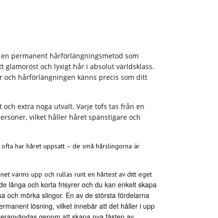
 en permanent hårförlängningsmetod som
 glamoröst och lyxigt hår i absolut världsklass.
er och hårförlängningen känns precis som ditt
 och extra noga utvalt. Varje tofs tas från en
ersoner, vilket håller håret spänstigare och
om ofta har håret uppsatt – de små hårslingorna är
net värms upp och rullas runt en hårtest av ditt eget
de långa och korta frisyrer och du kan enkelt skapa
sa och mörka slingor. En av de största fördelarna
rmanent lösning, vilket innebär att det håller i upp
 återanvändas genom att skapa nya fästen av