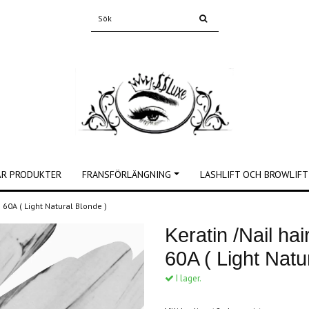
ÅR PRODUKTER
FRANSFÖRLÄNGNING
LASHLIFT OCH BROWLIFT
# 60A ( Light Natural Blonde )
Keratin /Nail hai
60A ( Light Natu
I lager.