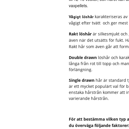
vaxpellets.
karakteriseras av f
Vågigt löshår
vågigt efter tvätt och ger mest
Rakt löshår
är silkesmjukt och 
även när det utsätts för fukt. H
Rakt hår som även går att forma
Double drawn
löshår och karak
långa från rot till topp och man
förlängning.
Single drawn
hår är standard 
är ett mycket populärt val för
enstaka hårstrån kommer att i
varierande hårstrån.
För att bestämma vilken typ av
du överväga följande faktorer