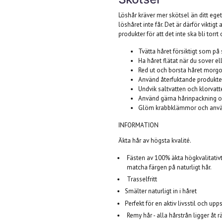
Löshår kräver mer skötsel än ditt eget 
löshåret inte får. Det är därför vikti
produkter för att det inte ska bli torrt
Tvätta håret försiktigt som på
Ha håret flätat när du sover ell
Red ut och borsta håret morgo
Använd återfuktande produkter 
Undvik saltvatten och klorvatt
Använd gärna hårinpackning o
Glöm krabbklämmor och använd
INFORMATION
Äkta hår av högsta kvalité.
Fästen av 100% äkta högkvalitativt 
matcha färgen på naturligt hår.
Trasselfritt
Smälter naturligt in i håret
Perfekt för en aktiv livsstil och upp
Remy hår - alla hårstrån ligger åt r