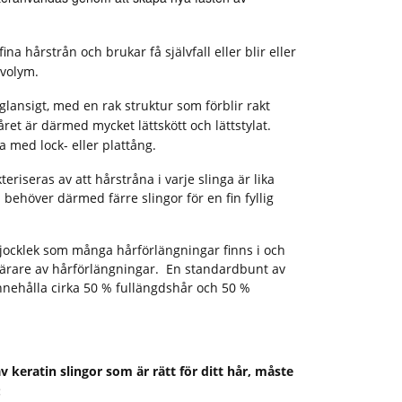
ina hårstrån och brukar få självfall eller blir eller
 volym.
glansigt, med en rak struktur som förblir rakt
året är därmed mycket lättskött och lättstylat.
 med lock- eller plattång.
teriseras av att hårstråna i varje slinga är lika
 behöver därmed färre slingor för en fin fyllig
tjocklek som många hårförlängningar finns i och
 bärare av hårförlängningar. En standardbunt av
nnehålla cirka 50 % fullängdshår och 50 %
 keratin slingor som är rätt för ditt hår, måste
: