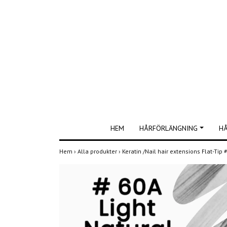
HEM
HÅRFÖRLÄNGNING
H
Hem
›
Alla produkter
›
Keratin /Nail hair extensions Flat-Tip 