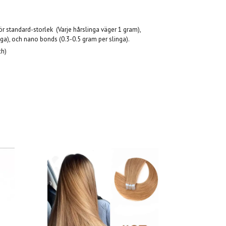
 gör standard-storlek (Varje hårslinga väger 1 gram),
ga), och nano bonds (0.3-0.5 gram per slinga).
ch)