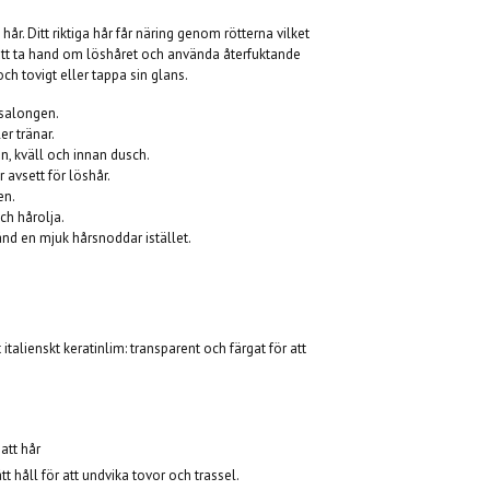
hår. Ditt riktiga hår får näring genom rötterna vilket
gt att ta hand om löshåret och använda återfuktande
 och tovigt eller tappa sin glans.
 salongen.
er tränar.
n, kväll och innan dusch.
avsett för löshår.
en.
ch hårolja.
 en mjuk hårsnoddar istället.
italienskt keratinlim: transparent och färgat för att
satt hår
ätt håll för att undvika tovor och trassel.