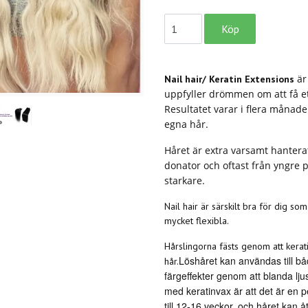
är
Nail hair/ Keratin Extensions
uppfyller drömmen om att få ett
Resultatet varar i flera månad
egna hår.
Håret är extra varsamt hanterat
donator och oftast från yngre p
starkare.
Nail hair är särskilt bra för dig s
mycket flexibla.
Hårslingorna fästs genom att kerati
Löshåret kan användas till bå
hår.
färgeffekter genom att blanda lju
med keratinvax är att det är en pe
till 12-16 veckor, och håret kan