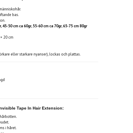
 människohår.
äftande bas.
kon.
r, 45-50 cm ca 60gr, 55-60 cm ca 70gr, 65-75 cm 80gr
 × 20 cm
rkare eller starkare nyanser), lockas och plattas.
ngd
visible Tape In Hair Extension:
hårbotten.
vudet.
ns i håret.