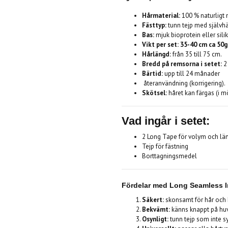
Hårmaterial:
100 % naturligt
Fästtyp:
tunn tejp med självh
Bas:
mjuk bioprotein eller sili
Vikt per set: 35-40 cm ca 50g
Hårlängd:
från 35 till 75 cm.
Bredd på remsorna i setet:
2
Bärtid:
upp till 24 månader
återanvändning (korrigering).
Skötsel:
håret kan färgas (i mö
Vad ingår i setet:
2 Long Tape för volym och lä
Tejp för fästning
Borttagningsmedel
Fördelar med
Long Seamless In
Säkert:
skonsamt för hår och 
Bekvämt:
känns knappt på hu
Osynligt:
tunn tejp som inte sy