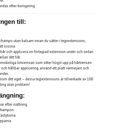
er.
ndas efter korrigering.
ngen till:
schampo utan balsam innan du sätter i tejpextensions,
att lossna.
t hår och applicera en förtejpad extension under och sedan
lan ditt hår.
enomskinliga limremsan som sitter högst upp på hårtrensen
er och hållbar applicering, använd ett platt värmejärn och
under.
 som ditt eget – dessa tejpextensions är tillverkade av 100
ling utan problem!
längning:
r efter isättning.
schampon.
fästytorna.
opparna.