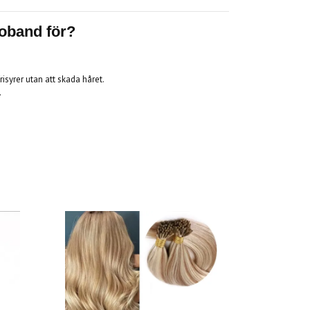
oband för?
frisyrer utan att skada håret.
.