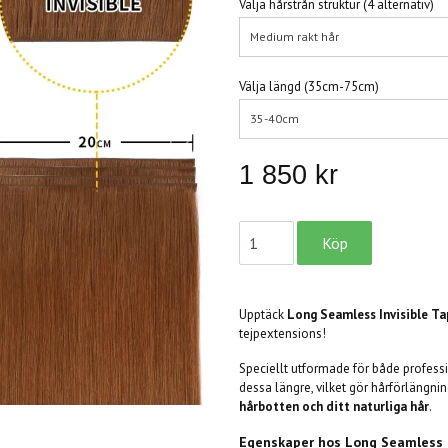
Välja hårstrån struktur (4 alternativ)
Medium rakt hår
Välja längd (35cm-75cm)
35-40cm
1 850 kr
Upptäck
Long Seamless Invisible Ta
tejpextensions!
Speciellt utformade för både professi
dessa längre, vilket gör hårförlängn
hårbotten och ditt naturliga hår
.
Egenskaper hos
Long Seamless I