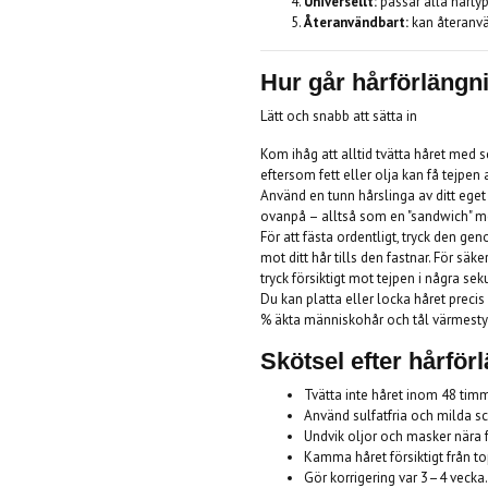
Universellt:
passar alla hårtyp
Återanvändbart:
kan återanvä
Hur går hårförlängni
Lätt och snabb att sätta in
Kom ihåg att alltid tvätta håret med 
eftersom fett eller olja kan få tejpen 
Använd en tunn hårslinga av ditt ege
ovanpå – alltså som en "sandwich" mel
För att fästa ordentligt, tryck den g
mot ditt hår tills den fastnar. För säk
tryck försiktigt mot tejpen i några sek
Du kan platta eller locka håret precis
% äkta människohår och tål värmesty
Skötsel efter hårför
Tvätta inte håret inom 48 timma
Använd sulfatfria och milda 
Undvik oljor och masker nära 
Kamma håret försiktigt från t
Gör korrigering var 3–4 vecka.