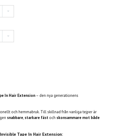
pe In Hair Extension
– den nya generationens
onellt och hemmabruk. Till skillnad från vanliga tejper är
ingen
snabbare
,
starkare fäst
och
skonsammare mot både
nvisible Tape In Hair Extension: