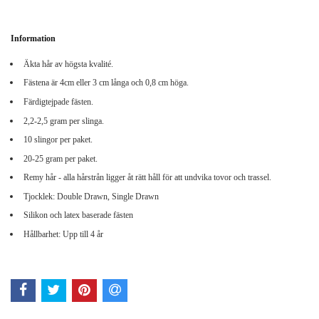
Information
Äkta hår av högsta kvalité.
Fästena är 4cm eller 3 cm långa och 0,8 cm höga.
Färdigtejpade fästen.
2,2-2,5 gram per slinga.
10 slingor per paket.
20-25 gram per paket.
Remy hår - alla hårstrån ligger åt rätt håll för att undvika tovor och trassel.
Tjocklek: Double Drawn, Single Drawn
Silikon och latex baserade fästen
Hållbarhet: Upp till 4 år