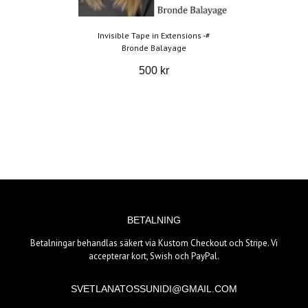
Invisible Tape in Extensions -#
Bronde Balayage
500 kr
BETALNING
Betalningar behandlas säkert via Kustom Checkout och Stripe. Vi
accepterar kort, Swish och PayPal.
SVETLANATOSSUNIDI@GMAIL.COM