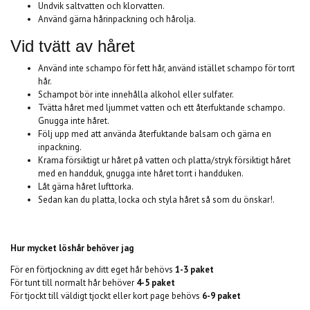
Undvik saltvatten och klorvatten.
Använd gärna hårinpackning och hårolja.
Vid tvätt av håret
Använd inte schampo för fett hår, använd istället schampo för torrt
hår.
Schampot bör inte innehålla alkohol eller sulfater.
Tvätta håret med ljummet vatten och ett återfuktande schampo.
Gnugga inte håret.
Följ upp med att använda återfuktande balsam och gärna en
inpackning.
Krama försiktigt ur håret på vatten och platta/stryk försiktigt håret
med en handduk, gnugga inte håret torrt i handduken.
Låt gärna håret lufttorka.
Sedan kan du platta, locka och styla håret så som du önskar!.
Hur mycket löshår behöver jag
För en förtjockning av ditt eget hår behövs
1-3 paket
För tunt till normalt hår behöver
4-5 paket
För tjockt till
väldigt tjockt eller kort page behövs
6-9 paket