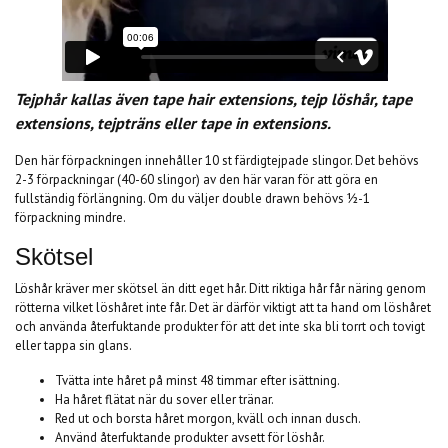
Tejphår kallas även tape hair extensions, tejp löshår, tape
extensions, tejpträns eller tape in extensions.
Den här förpackningen innehåller 10 st färdigtejpade slingor. Det behövs
2-3 förpackningar (40-60 slingor) av den här varan för att göra en
fullständig förlängning. Om du väljer double drawn behövs ½-1
förpackning mindre.
Skötsel
Löshår kräver mer skötsel än ditt eget hår. Ditt riktiga hår får näring genom
rötterna vilket löshåret inte får. Det är därför viktigt att ta hand om löshåret
och använda återfuktande produkter för att det inte ska bli torrt och tovigt
eller tappa sin glans.
Tvätta inte håret på minst 48 timmar efter isättning.
Ha håret flätat när du sover eller tränar.
Red ut och borsta håret morgon, kväll och innan dusch.
Använd återfuktande produkter avsett för löshår.