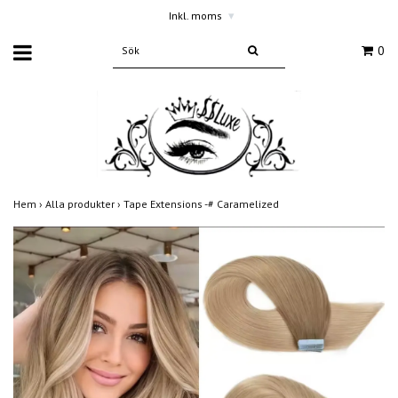
Inkl. moms
▾
0
Hem
›
Alla produkter
›
Tape Extensions -# Caramelized