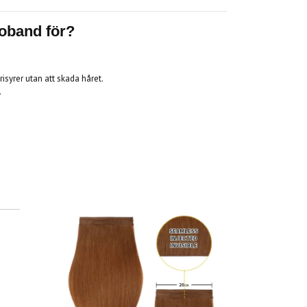
oband för?
frisyrer utan att skada håret.
.