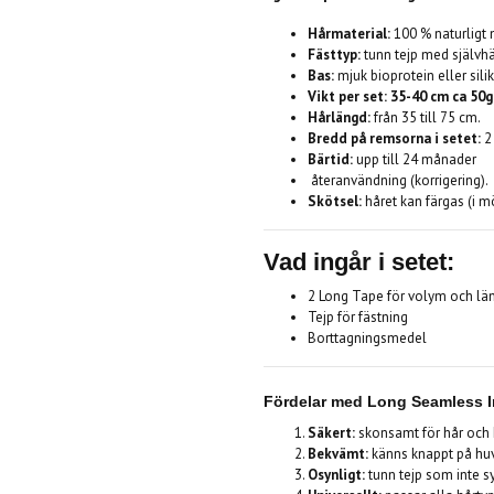
Hårmaterial:
100 % naturligt
Fästtyp:
tunn tejp med självh
Bas:
mjuk bioprotein eller sili
Vikt per set: 35-40 cm ca 50g
Hårlängd:
från 35 till 75 cm.
Bredd på remsorna i setet:
2
Bärtid:
upp till 24 månader
återanvändning (korrigering).
Skötsel:
håret kan färgas (i mö
Vad ingår i setet:
2 Long Tape för volym och lä
Tejp för fästning
Borttagningsmedel
Fördelar med
Long Seamless In
Säkert:
skonsamt för hår och 
Bekvämt:
känns knappt på hu
Osynligt:
tunn tejp som inte sy