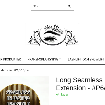
ÅR PRODUKTER
FRANSFÖRLÄNGNING
LASHLIFT OCH BROWLIFT
 Extension - #P6/613/T4
Long Seamless I
Extension - #P6
I lager.