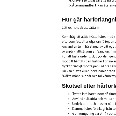
Universellt:
passar alla hårtyp
Återanvändbart:
kan återanvä
Hur går hårförlängni
Lätt och snabb att sätta in
Kom ihåg att alltid tvätta håret med 
eftersom fett eller olja kan få tejpen 
Använd en tunn hårslinga av ditt ege
ovanpå – alltså som en "sandwich" mel
För att fästa ordentligt, tryck den g
mot ditt hår tills den fastnar. För säk
tryck försiktigt mot tejpen i några sek
Du kan platta eller locka håret precis
% äkta människohår och tål värmesty
Skötsel efter hårför
Tvätta inte håret inom 48 timma
Använd sulfatfria och milda 
Undvik oljor och masker nära 
Kamma håret försiktigt från t
Gör korrigering var 3–4 vecka.