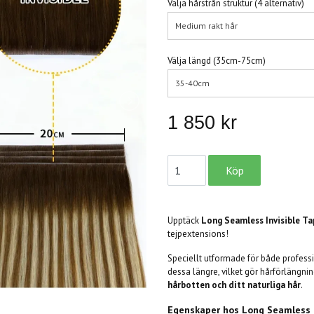
Välja hårstrån struktur (4 alternativ)
Medium rakt hår
Välja längd (35cm-75cm)
35-40cm
1 850 kr
Upptäck
Long Seamless Invisible Ta
tejpextensions!
Speciellt utformade för både professi
dessa längre, vilket gör hårförlängn
hårbotten och ditt naturliga hår
.
Egenskaper hos
Long Seamless I