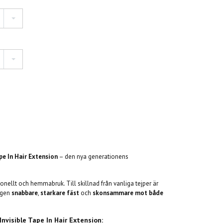
pe In Hair Extension
– den nya generationens
onellt och hemmabruk. Till skillnad från vanliga tejper är
ingen
snabbare
,
starkare fäst
och
skonsammare mot både
nvisible Tape In Hair Extension: