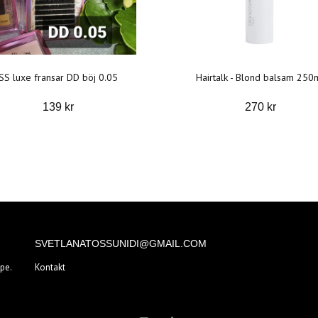
SS luxe fransar DD böj 0.05
Hairtalk - Blond balsam 250
139 kr
270 kr
SVETLANATOSSUNIDI@GMAIL.COM
pe.
Kontakt