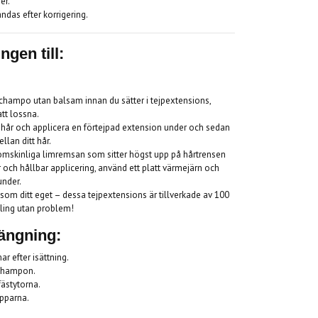
er.
ndas efter korrigering.
ngen till:
schampo utan balsam innan du sätter i tejpextensions,
att lossna.
t hår och applicera en förtejpad extension under och sedan
lan ditt hår.
enomskinliga limremsan som sitter högst upp på hårtrensen
er och hållbar applicering, använd ett platt värmejärn och
under.
 som ditt eget – dessa tejpextensions är tillverkade av 100
ling utan problem!
längning:
r efter isättning.
schampon.
fästytorna.
opparna.