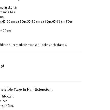
 människohår.
äftande bas.
kon.
r, 45-50 cm ca 60gr, 55-60 cm ca 70gr, 65-75 cm 80gr
 × 20 cm
rkare eller starkare nyanser), lockas och plattas.
ngd
visible Tape In Hair Extension:
hårbotten.
vudet.
ns i håret.