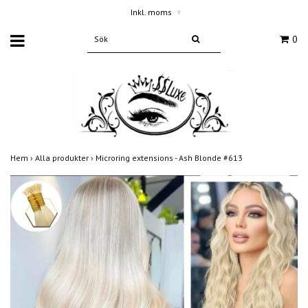
Inkl. moms
▾
0
Hem
›
Alla produkter
›
Microring extensions - Ash Blonde #613