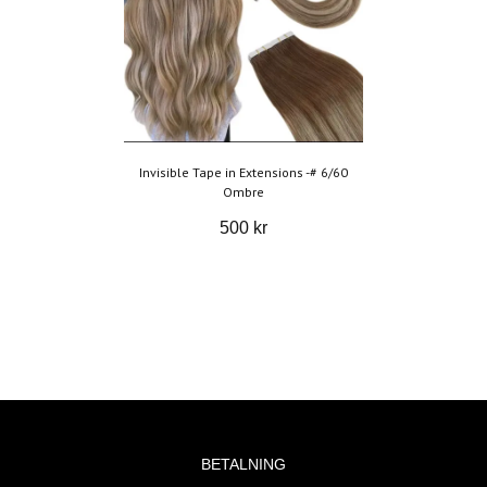
Invisible Tape in Extensions -# 6/60
Ombre
500 kr
BETALNING